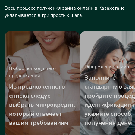
Весь процесс получения займа онлайн в Казахстане
укладывается в три простых шага.
Оформление займа
Выбор подходящего
предложения
Заполните
Из предложенного
стандартную заяв
списка следует
пройдите проце
выбрать микрокредит,
идентификации 
который отвечает
укажите способ
вашим требованиям
получения денег