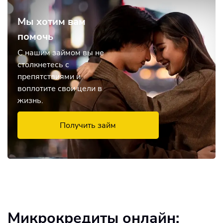
Мы хотим вам
помочь
С нашим займом вы не
столкнетесь с
препятствиями и
воплотите свои цели в
жизнь.
Получить займ
Микрокредиты онлайн: